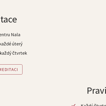
tace
entru Nala
 každé úterý
každý čtvrtek
MEDITACI
Prav
Každý čtvrte