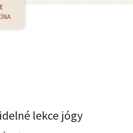
E
CÍNA
idelné lekce jógy