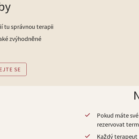
žby
í tu správnou terapii
také zvýhodněné
EJTE SE
N
Pokud máte své
rezervovat term
Každý terapeut 