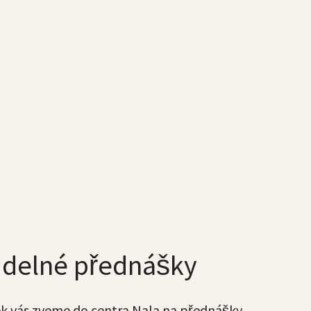
idelné přednášky
k vás zveme do centra Nala na přednášky