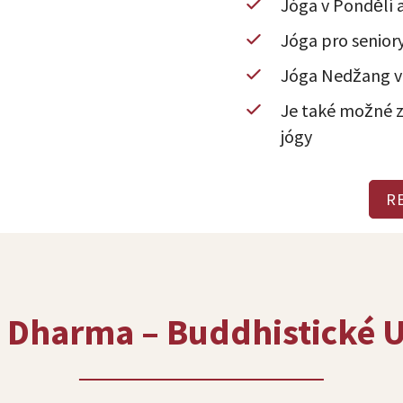
Jóga v Pondělí 
Jóga pro seniory
Jóga Nedžang v
Je také možné z
jógy
R
 Dharma – Buddhistické 