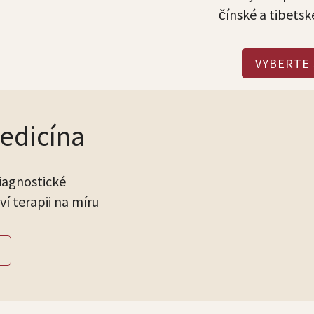
čínské a tibetsk
VYBERTE 
medicína
iagnostické
ví terapii na míru