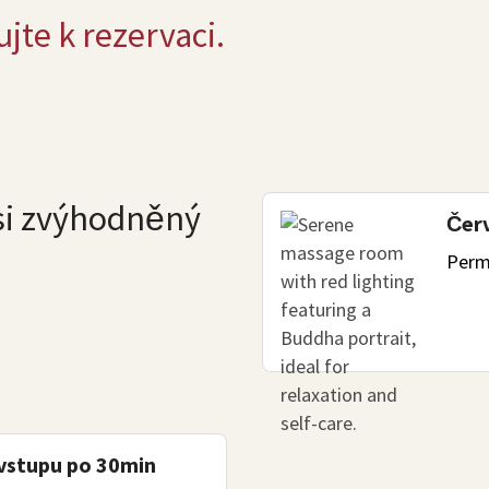
ujte k rezervaci.
si zvýhodněný
Červ
Perm
 vstupu po 30min