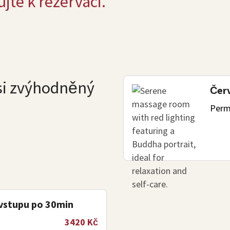
ujte k rezervaci.
si zvýhodněný
Červ
Perm
 vstupu po 30min
3420 Kč